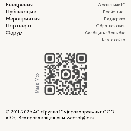
Внедрения
О решениях 1С
Публикации
Прайс-лист
Мероприятия
Поддержка
Партнеры
Обратная связь
Форум
Сообщить об ошибке
Карта сайта
Мы в Max
© 2011-2026 АО «Группа 1С» (правопреемник ООО
«1С»). Все права защищены.
websol@1c.ru