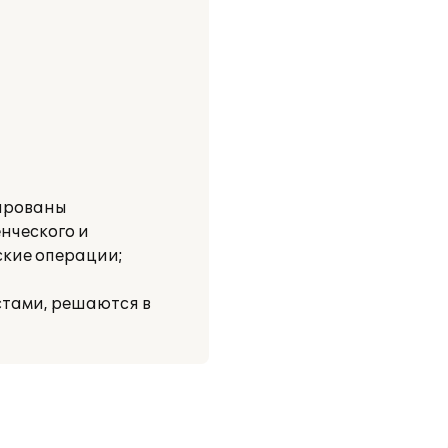
зированы
нческого и
ские операции;
стами, решаются в