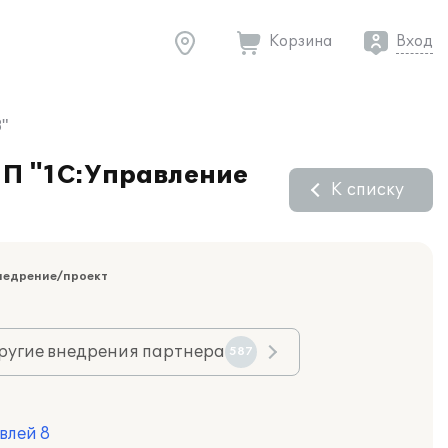
Корзина
Вход
"
ПП "1С:Управление
К списку
недрение/проект
ругие внедрения партнера
587
влей 8