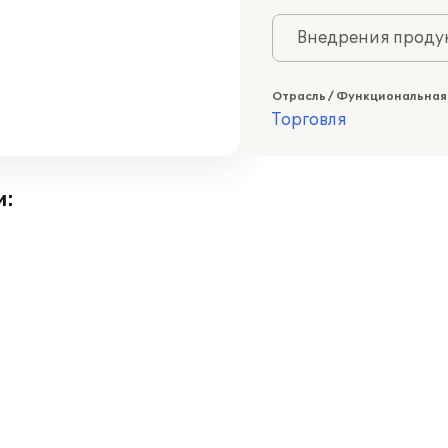
Внедрения продук
Отрасль / Функциональная
Торговля
и: