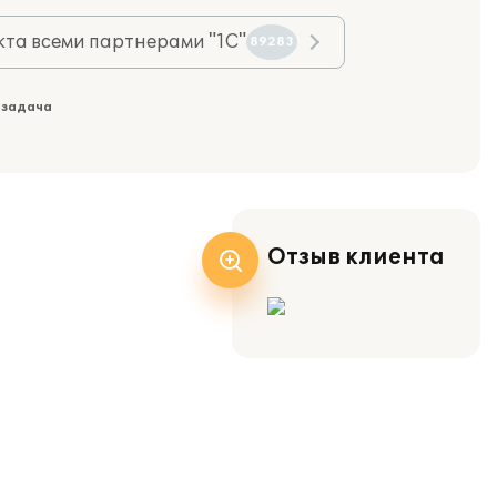
та всеми партнерами "1С"
89283
 задача
Отзыв клиента