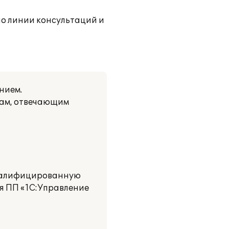
о линии консультаций и
нием.
мам, отвечающим
квалифицированную
я ПП «1С:Управление