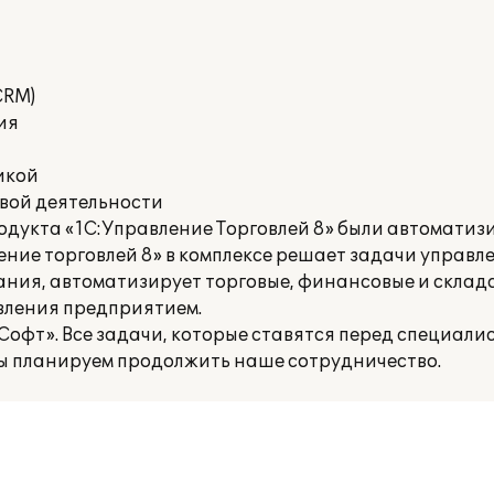
CRM)
ия
икой
овой деятельности
одукта «1С:Управление Торговлей 8» были автомати
ние торговлей 8» в комплексе решает задачи управле
ания, автоматизирует торговые, финансовые и склад
вления предприятием.
офт». Все задачи, которые ставятся пе­ред специали
ы плани­руем продолжить наше сотрудничество.