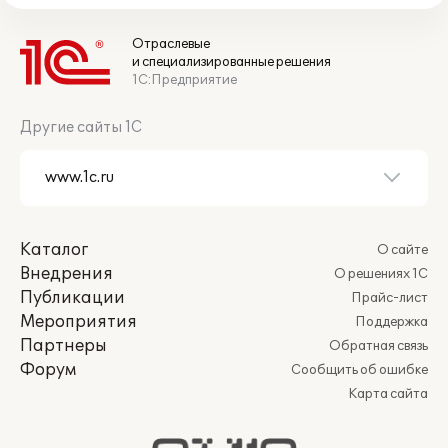
Отраслевые
и специализированные решения
1С:Предприятие
Другие сайты 1С
Каталог
О сайте
Внедрения
О решениях 1С
Публикации
Прайс-лист
Мероприятия
Поддержка
Партнеры
Обратная связь
Форум
Сообщить об ошибке
Карта сайта