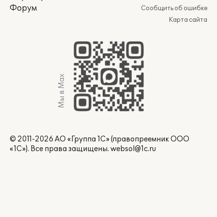
Форум
Сообщить об ошибке
Карта сайта
Мы в Max
© 2011-2026 АО «Группа 1С» (правопреемник ООО
«1С»). Все права защищены.
websol@1c.ru