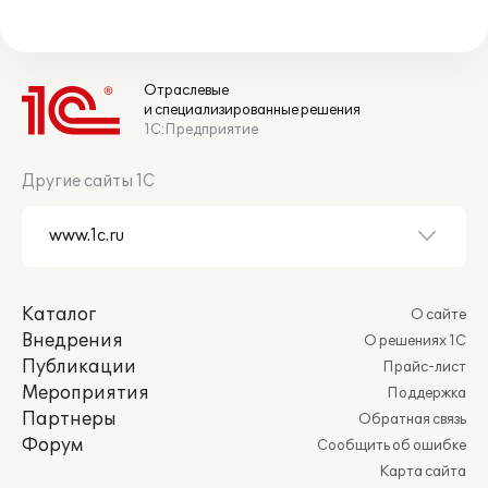
Отраслевые
и специализированные решения
1С:Предприятие
Другие сайты 1С
Каталог
О сайте
Внедрения
О решениях 1С
Публикации
Прайс-лист
Мероприятия
Поддержка
Партнеры
Обратная связь
Форум
Сообщить об ошибке
Карта сайта