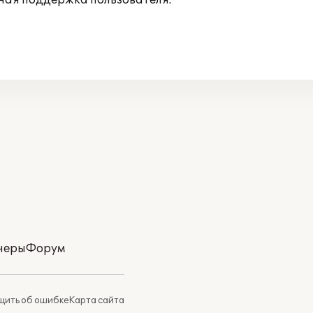
ная поддержка пользователя.
неры
Форум
ить об ошибке
Карта сайта