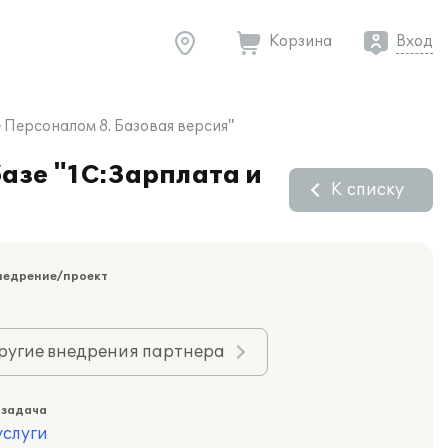
Корзина
Вход
Персоналом 8. Базовая версия"
азе "1С:Зарплата и
К списку
недрение/проект
ругие внедрения партнера
 задача
слуги