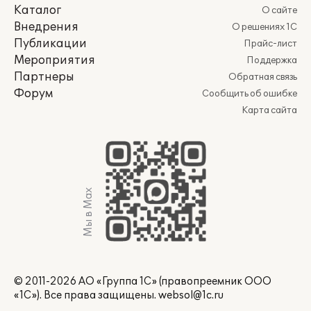
Каталог
О сайте
Внедрения
О решениях 1С
Публикации
Прайс-лист
Мероприятия
Поддержка
Партнеры
Обратная связь
Форум
Сообщить об ошибке
Карта сайта
Мы в Max
© 2011-2026 АО «Группа 1С» (правопреемник ООО
«1С»). Все права защищены.
websol@1c.ru