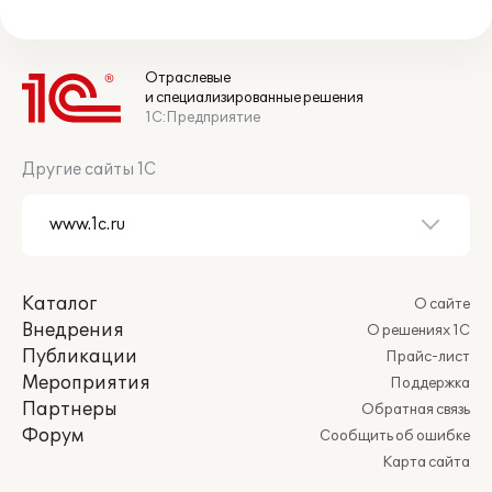
Отраслевые
и специализированные решения
1С:Предприятие
Другие сайты 1С
Каталог
О сайте
Внедрения
О решениях 1С
Публикации
Прайс-лист
Мероприятия
Поддержка
Партнеры
Обратная связь
Форум
Сообщить об ошибке
Карта сайта