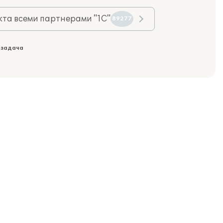
та всеми партнерами "1С"
89277
 задача