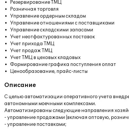
Резервирование ТМЦ
Розничная торговля
Управление ордерным складом
Управление отношениями с поставщиками
Управление складскими запасами
Учет неотфактурованных поставок
Учет прихода ТМЦ
Учет продаж ТМЦ
Учет ТМЦ в цеховых кладовых
Формирование графика поступления оплат
Ценообразование, прайс-листы
Описание
С целью автоматизации оперативного учета внедр
автономными моечными комплексами.
Автоматизированы следующие направления хозяйс
- управление продажами (включая оптовую, рознич
- управление поставками;