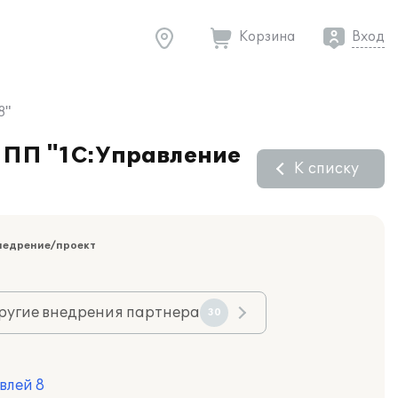
Корзина
Вход
8"
е ПП "1С:Управление
К списку
недрение/проект
ругие внедрения партнера
30
влей 8