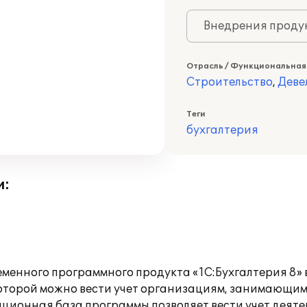
Внедрения продук
Отрасль / Функциональная
Строительство
,
Деве
Теги
бухгалтерия
и:
ременного программного продукта «1С:Бухгалтерия 8
 которой можно вести учет организациям, занимающим
ационная база программы позволяет вести учет деят