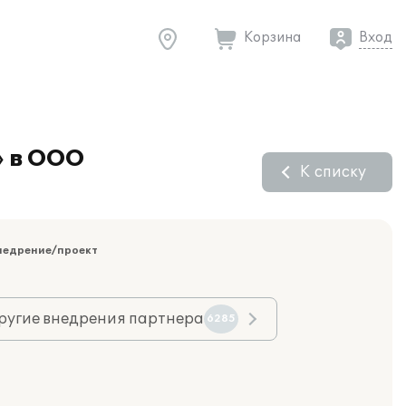
Корзина
Вход
» в ООО
К списку
недрение/проект
ругие внедрения партнера
6285