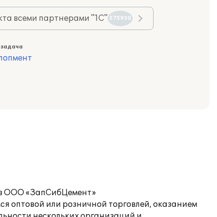
та всеми партнерами "1С"
575930
 задача
лопмент
» в ООО «ЗапСибЦемент»
ся оптовой или розничной торговлей, оказанием
ельности нескольких организаций и