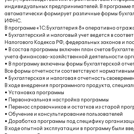
индивидуальных предпринимателей. В программе п
автоматически формирует различные формы бухгалт
ИФНС.
В программе «1С:Бухгалтерия 8» оперативно отраж
• Бухгалтерский и налоговый учет ведется в соот
Налогового Кодекса РФ, федеральных законов и по
• В состав программы включен план счетов бухгал
учета финансово-хозяйственной деятельности орга
• В программу включены формы бухгалтерской отче
Все формы отчетности соответствуют нормативным
• Бухгалтерская и налоговая отчетность своеврем
В ходе внедрения программного продукта, специа
• Установка программы
• Первоначальная настройка программы
• Перенос справочников и остатков из старой про
• Обучение и консультирование пользователей
• Доработка программы под специфику организац
В ходе опытной эксплуатации в программу были вв