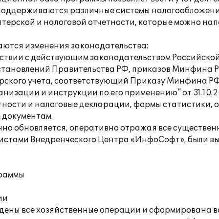
оддерживаются различные системы налогообложения:
ерской и налоговой отчетности, которые можно напе
аются изменения законодательства:
ветствии с действующим законодательством Российск
становлений Правительства РФ, приказов Минфина Р
терского учета, соответствующий Приказу Минфина РФ
низации и инструкции по его применению" от 31.10.
тности и налоговые декларации, формы статистики, 
 документам.
енно обновляется, оперативно отражая все существе
листами Внедренческого Центра «ИнфоСофт», были в
граммы
ии
едены все хозяйственные операции и сформирована в