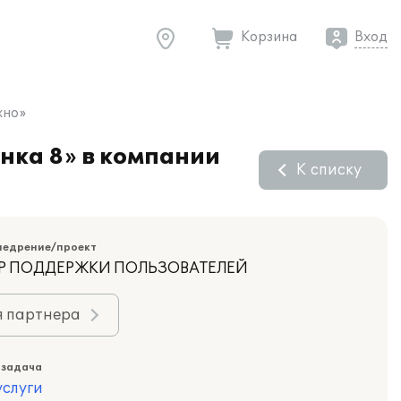
Корзина
Вход
хно»
нка 8» в компании
К списку
недрение/проект
НТР ПОДДЕРЖКИ ПОЛЬЗОВАТЕЛЕЙ
я партнера
 задача
слуги