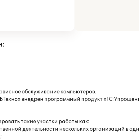
и:
рвисное обслуживание компьютеров.
НБТехно» внедрен программный продукт «1С:Упрощенк
ровать такие участки работы как:
яйственной деятельности нескольких организаций в о
;