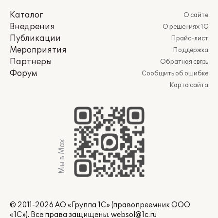
Каталог
О сайте
Внедрения
О решениях 1С
Публикации
Прайс-лист
Мероприятия
Поддержка
Партнеры
Обратная связь
Форум
Сообщить об ошибке
Карта сайта
Мы в Max
© 2011-2026 АО «Группа 1С» (правопреемник ООО
«1С»). Все права защищены.
websol@1c.ru