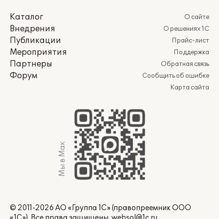
Каталог
О сайте
Внедрения
О решениях 1С
Публикации
Прайс-лист
Мероприятия
Поддержка
Партнеры
Обратная связь
Форум
Сообщить об ошибке
Карта сайта
Мы в Max
© 2011-2026 АО «Группа 1С» (правопреемник ООО
«1С»). Все права защищены.
websol@1c.ru