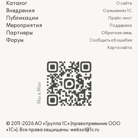
Каталог
О сайте
Внедрения
О решениях 1С
Публикации
Прайс-лист
Мероприятия
Поддержка
Партнеры
Обратная связь
Форум
Сообщить об ошибке
Карта сайта
Мы в Max
© 2011-2026 АО «Группа 1С» (правопреемник ООО
«1С»). Все права защищены.
websol@1c.ru