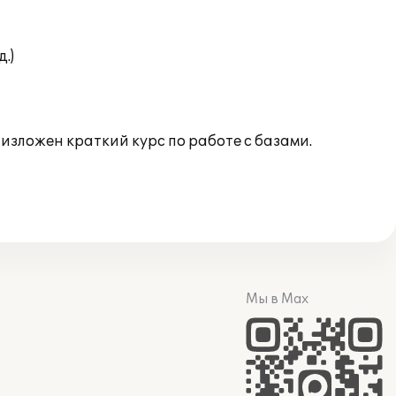
.)
зложен краткий курс по работе с базами.
Мы в Max