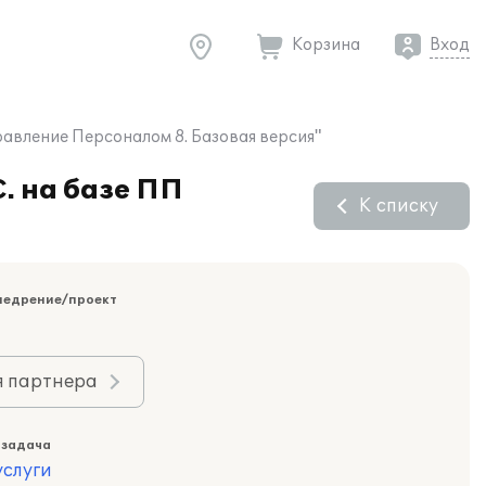
Корзина
Вход
равление Персоналом 8. Базовая версия"
. на базе ПП
К списку
недрение/проект
я партнера
 задача
слуги