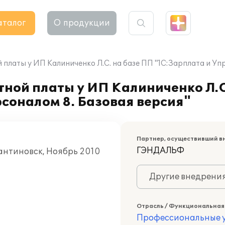
аталог
О продукции
платы у ИП Калиниченко Л.С. на базе ПП "1С:Зарплата и Уп
ной платы у ИП Калиниченко Л.С
соналом 8. Базовая версия"
Партнер, осуществивший в
ГЭНДАЛЬФ
тантиновск, Ноябрь 2010
Другие внедрени
Отрасль / Функциональная
Профессиональные у