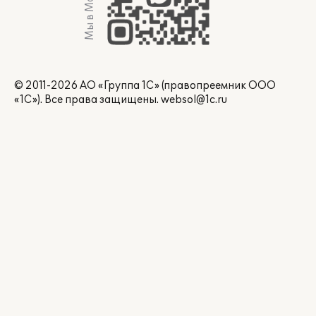
Мы в Max
© 2011-2026 АО «Группа 1С» (правопреемник ООО
«1С»). Все права защищены.
websol@1c.ru