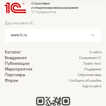
Отраслевые
и специализированные решения
1С:Предприятие
Другие сайты 1С
Каталог
О сайте
Внедрения
О решениях 1С
Публикации
Прайс-лист
Мероприятия
Поддержка
Партнеры
Обратная связь
Форум
Сообщить об ошибке
Карта сайта