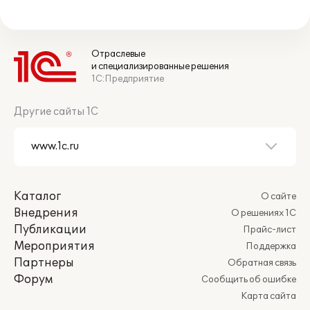
Отраслевые
и специализированные решения
1С:Предприятие
Другие сайты 1С
Каталог
О сайте
Внедрения
О решениях 1С
Публикации
Прайс-лист
Мероприятия
Поддержка
Партнеры
Обратная связь
Форум
Сообщить об ошибке
Карта сайта