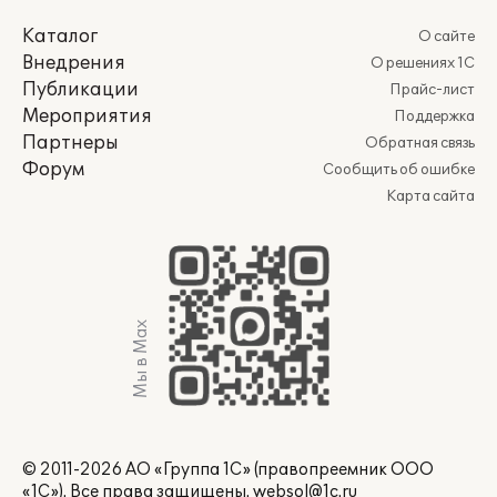
Каталог
О сайте
Внедрения
О решениях 1С
Публикации
Прайс-лист
Мероприятия
Поддержка
Партнеры
Обратная связь
Форум
Сообщить об ошибке
Карта сайта
Мы в Max
© 2011-2026 АО «Группа 1С» (правопреемник ООО
«1С»). Все права защищены.
websol@1c.ru