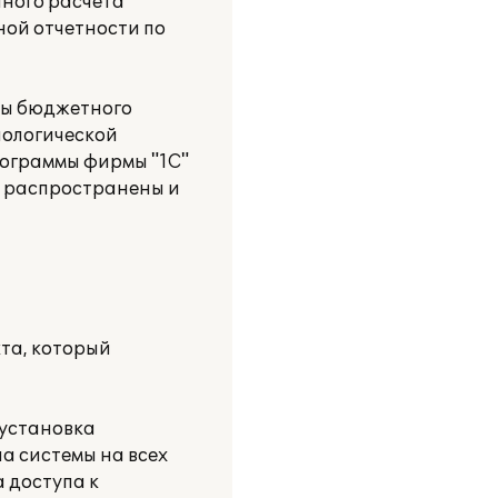
ного расчета
ной отчетности по
дры бюджетного
нологической
рограммы фирмы "1С"
о распространены и
та, который
 установка
а системы на всех
 доступа к