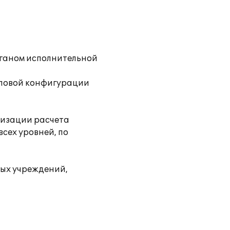
рганом исполнительной
иповой конфигурации
тизации расчета
сех уровней, по
ных учреждений,