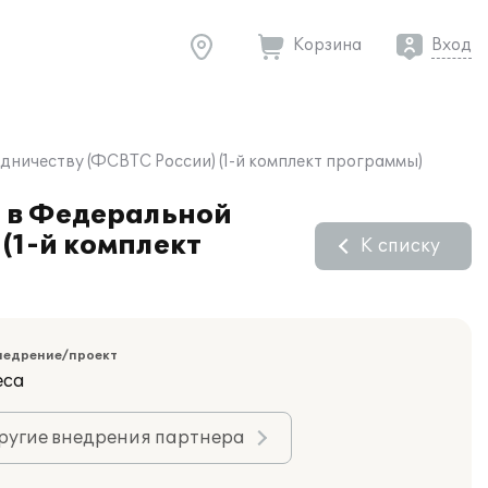
Корзина
Вход
дничеству (ФСВТС России) (1-й комплект программы)
" в Федеральной
(1-й комплект
К списку
недрение/проект
еса
ругие внедрения партнера