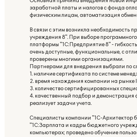
Основная причина внедрения новой инфо
заработной платы и налогов с фонда опл
физическим лицам, автоматизация обмен
В связи с этим возникла необходимость 
учреждения 8". При выборе программного
платформы "1С:Предприятие 8" - гибкост
очень доступные, функциональные, с отл
проверены многими организациями.
Партнерами для внедрения выбрали по 
1. наличие сертификата по системе менед
2. время нахождения компании на рынке IT
3. количество сертифицированных специа
4. качественный подбор и демонстрация
реализует задачи учета.
Специалисты компании "1С-Архитектор б
"1С:Зарплата и кадры бюджетного учрежде
компьютерах; проведено обучение пользо