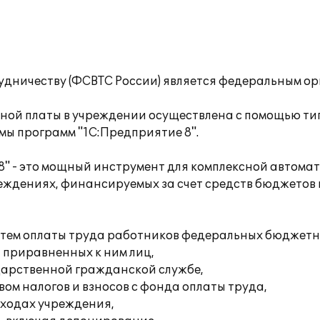
удничеству (ФСВТС России) является федеральным о
тной платы в учреждении осуществлена с помощью т
мы программ "1С:Предприятие 8".
8" - это мощный инструмент для комплексной автома
еждениях, финансируемых за счет средств бюджетов в
истем оплаты труда работников федеральных бюджет
 приравненных к ним лиц,
дарственной гражданской службе,
ом налогов и взносов с фонда оплаты труда,
сходах учреждения,