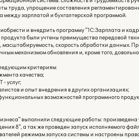
рмационной системы: сложность и трудоемкость руч
аты труда, упрощение составления регламентирован
а между зарплатой и бухгалтерской программой.
приобрести и внедрить программу "1С:Зарплата и ка
 продукта были учтены преимущества передовой тех
ь, масштабируемость, скорость обработки данных. П
ичным механизмом обновления и, кроме того, довольн
следующим критериям:
жмента качества;
 - услуг;
листов и опыт внедрения в других организациях;
 функциональных возможностей программного продук
изнеса" выполнили следующие работы: произведена
ния 8", а так же проведен запуск исполняемого файл
вателей режимам запуска системы и настроены права