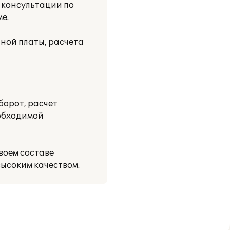
 консультации по
е.
ной платы, расчета
борот, расчет
еобходимой
воем составе
ысоким качеством.