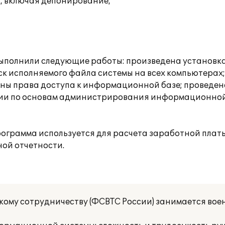
, включая депонирование,
ыполнили следующие работы: произведена установка
ск исполняемого файла системы на всех компьютерах
ены права доступа к информационной базе; проведен
ации по основам администрирования информационной
ограмма используется для расчета заработной платы
ой отчетности.
ому сотрудничеству (ФСВТС России) занимается вое