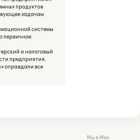
ммных продуктов
ствующее задачам
ормационной системы
но первичное
ерский и налоговый
ости предприятия.
я» оправдали все
Мы в Max