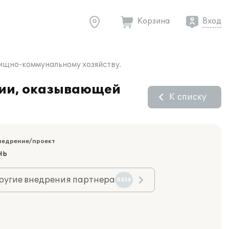
Корзина
Вход
лищно-коммунальному хозяйству.
нии, оказывающей
К списку
недрение/проект
нь
ругие внедрения партнера
5616