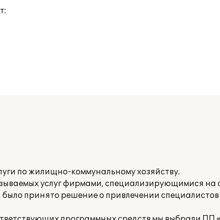
т:
луги по жилищно-коммунальному хозяйству.
азываемых услуг фирмами, специализирующимися на
я было принято решение о привлечении специалисто
ответствующих программных средств мы выбрали ПП «