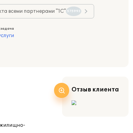
та всеми партнерами "1С"
575993
 задача
слуги
Отзыв клиента
о жилищно-