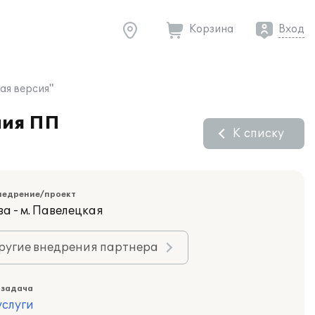
Корзина
Вход
ая версия"
ния ПП
К списку
недрение/проект
а - м. Павелецкая
ругие внедрения партнера
 задача
слуги