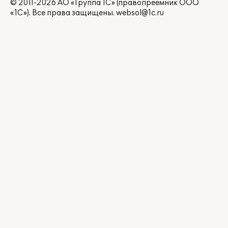
© 2011-2026 АО «Группа 1С» (правопреемник ООО
«1С»). Все права защищены.
websol@1c.ru