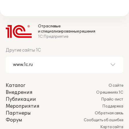
Отраслевые
и специализированные решения
1С:Предприятие
Другие сайты 1С
Каталог
О сайте
Внедрения
О решениях 1С
Публикации
Прайс-лист
Мероприятия
Поддержка
Партнеры
Обратная связь
Форум
Сообщить об ошибке
Карта сайта