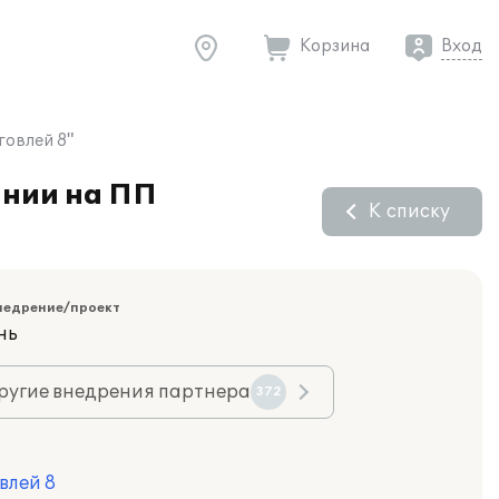
Корзина
Вход
говлей 8"
ании на ПП
К списку
недрение/проект
нь
ругие внедрения партнера
372
влей 8