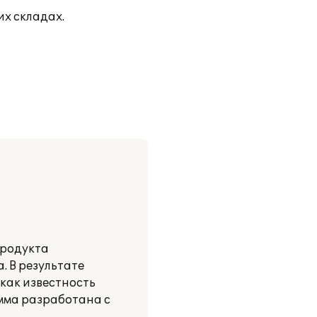
х складах.
продукта
. В результате
как известность
амма разработана с