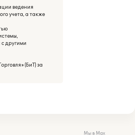
ации ведения
го учета, а также
тью
истемы,
 с другими
рговля» (БиТ) за
Мы в Max