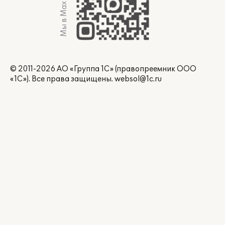
Мы в Max
© 2011-2026 АО «Группа 1С» (правопреемник ООО
«1С»). Все права защищены.
websol@1c.ru