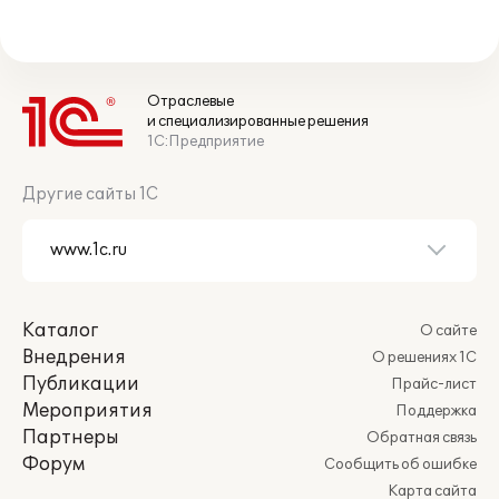
Отраслевые
и специализированные решения
1С:Предприятие
Другие сайты 1С
Каталог
О сайте
Внедрения
О решениях 1С
Публикации
Прайс-лист
Мероприятия
Поддержка
Партнеры
Обратная связь
Форум
Сообщить об ошибке
Карта сайта