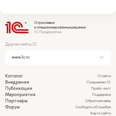
Отраслевые
и специализированные решения
1С:Предприятие
Другие сайты 1С
Каталог
О сайте
Внедрения
О решениях 1С
Публикации
Прайс-лист
Мероприятия
Поддержка
Партнеры
Обратная связь
Форум
Сообщить об ошибке
Карта сайта