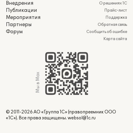
Внедрения
О решениях 1С
Публикации
Прайс-лист
Мероприятия
Поддержка
Партнеры
Обратная связь
Форум
Сообщить об ошибке
Карта сайта
Мы в Max
© 2011-2026 АО «Группа 1С» (правопреемник ООО
«1С»). Все права защищены.
websol@1c.ru