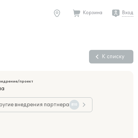
Корзина
Вход
К списку
недрение/проект
ла
ругие внедрения партнера
810