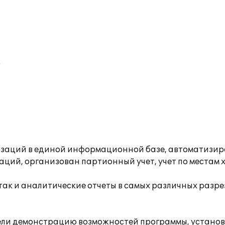
;
изаций в единой информационной базе, автоматизиров
ций, организован партионный учет, учет по местам 
 так и аналитические отчеты в самых различных разр
вели демонстрацию возможностей программы, установ