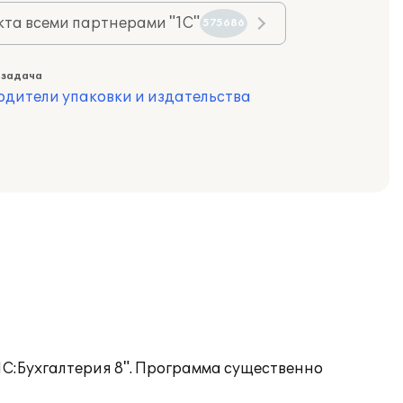
та всеми партнерами "1С"
575686
 задача
одители упаковки и издательства
1С:Бухгалтерия 8". Программа существенно