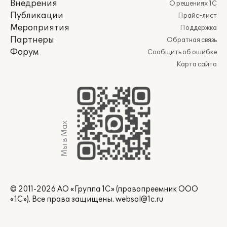
Внедрения
О решениях 1С
Публикации
Прайс-лист
Мероприятия
Поддержка
Партнеры
Обратная связь
Форум
Сообщить об ошибке
Карта сайта
Мы в Max
© 2011-2026 АО «Группа 1С» (правопреемник ООО
«1С»). Все права защищены.
websol@1c.ru