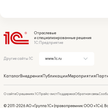
Отраслевые
и специализированные решения
1С:Предприятие
Другие сайты 1С
Каталог
Внедрения
Публикации
Мероприятия
Парт
О сайте
О решениях 1С
Прайс-лист
Поддержка
Обратная связь
Сообщ
© 2011-2026 АО «Группа 1С» (правопреемник ООО «1С»). 