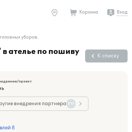
Корзина
Вход
 головных уборов.
 в ателье по пошиву
К списку
недрение/проект
нь
ругие внедрения партнера
573
влей 8