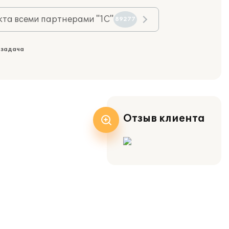
та всеми партнерами "1С"
89277
 задача
Отзыв клиента