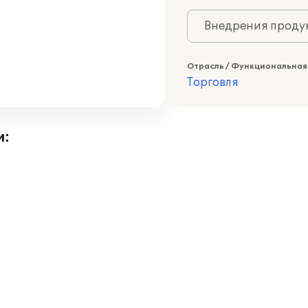
Внедрения продук
Отрасль / Функциональная
Торговля
и: