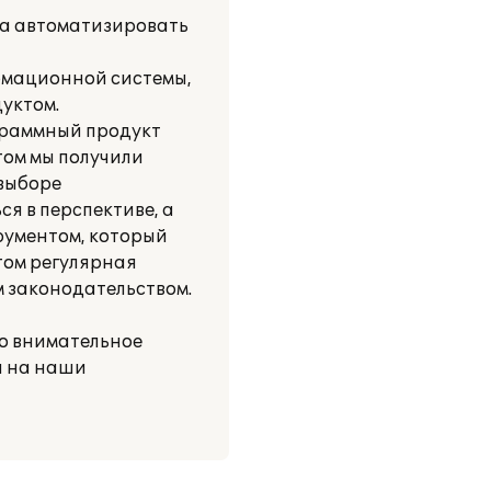
ла автоматизировать
рмационной системы,
уктом.
ограммный продукт
том мы получили
выборе
я в перспективе, а
рументом, который
том регулярная
 законодательством.
но внимательное
и на наши