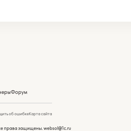
неры
Форум
ить об ошибке
Карта сайта
Все права защищены.
websol@1c.ru