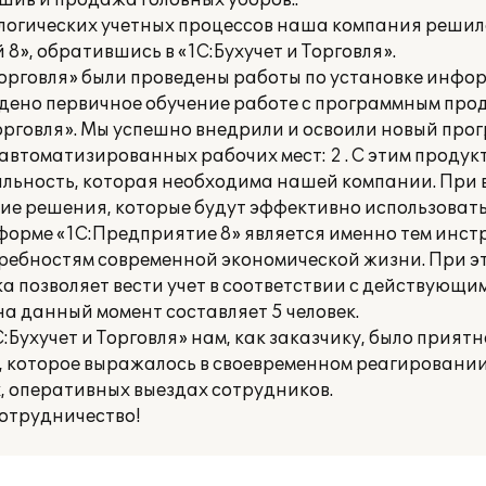
ив и продажа головных уборов..
логических учетных процессов наша компания реши
 8», обратившись в «1С:Бухучет и Торговля».
Торговля» были проведены работы по установке инфо
дено первичное обучение работе с программным прод
орговля». Мы успешно внедрили и освоили новый пр
 автоматизированных рабочих мест: 2 . С этим продук
льность, которая необходима нашей компании. При 
ие решения, которые будут эффективно использоватьс
форме «1С:Предприятие 8» является именно тем инст
требностям современной экономической жизни. При э
позволяет вести учет в соответствии с действующим
 данный момент составляет 5 человек.
:Бухучет и Торговля» нам, как заказчику, было прият
, которое выражалось в своевременном реагировани
, оперативных выездах сотрудников.
отрудничество!