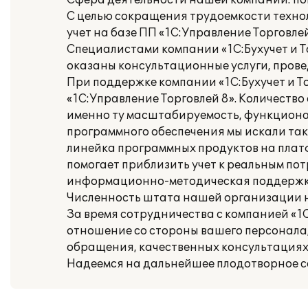
Сфера деятельности нашей компании: пош
С целью сокращения трудоемкости техно
учет на базе ПП «1С:Управление Торговлей
Специалистами компании «1С:Бухучет и 
оказаны консультационные услуги, прове
При поддержке компании «1С:Бухучет и Т
«1С:Управление Торговлей 8». Количество
именно ту масштабируемость, функциона
программного обеспечения мы искали так
линейка программных продуктов на плат
помогает приблизить учет к реальным по
информационно-методическая поддержка 
Численность штата нашей организации на
За время сотрудничества с компанией «1С
отношение со стороны вашего персонала
обращения, качественных консультациях
Надеемся на дальнейшее плодотворное с