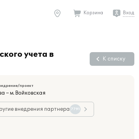
Корзина
Вход
кого учета в
К списку
недрение/проект
а – м. Войковская
ругие внедрения партнера
7791