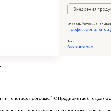
Внедрения продук
Отрасль / Функциональная
Профессиональные у
Теги
бухгалтерия
и:
ия" системы программ "1С:Предприятие 8" с целью 
о проектирование и реконструкция жилых, обществе