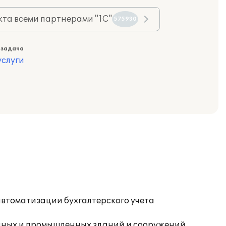
та всеми партнерами "1С"
575930
 задача
слуги
автоматизации бухгалтерского учета
нных и промышленных зданий и сооружений,