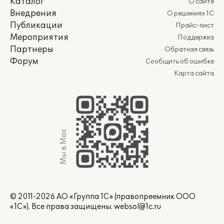
Каталог
О сайте
Внедрения
О решениях 1С
Публикации
Прайс-лист
Мероприятия
Поддержка
Партнеры
Обратная связь
Форум
Сообщить об ошибке
Карта сайта
Мы в Max
© 2011-2026 АО «Группа 1С» (правопреемник ООО
«1С»). Все права защищены.
websol@1c.ru