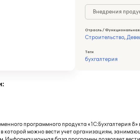
Внедрения продук
Отрасль / Функциональная
Строительство
,
Деве
Теги
бухгалтерия
и:
еменного программного продукта «1С:Бухгалтерия 8» 
, в которой можно вести учет организациям, занимаю
ом. Информационная база программы позволяет вести