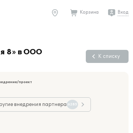
Корзина
Вход
я 8» в ООО
К списку
недрение/проект
ругие внедрения партнера
6285