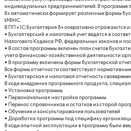
индивидуальных предпринимателей. В программе п
8» автоматически формирует различные формы бухг
ИФНС.
В ПП «1С:Бухгалтерия 8» оперативно отражаются и
• Бухгалтерский и налоговый учет ведется в соот
Налогового Кодекса РФ, федеральных законов и по
• В состав программы включен план счетов бухгал
учета финансово-хозяйственной деятельности орга
• В программу включены формы бухгалтерской отче
Все формы отчетности соответствуют нормативным
• Бухгалтерская и налоговая отчетность своеврем
В ходе внедрения программного продукта, специа
• Установка программы
• Первоначальная настройка программы
• Перенос справочников и остатков из старой про
• Обучение и консультирование пользователей
• Доработка программы под специфику организац
В ходе опытной эксплуатации в программу были вв