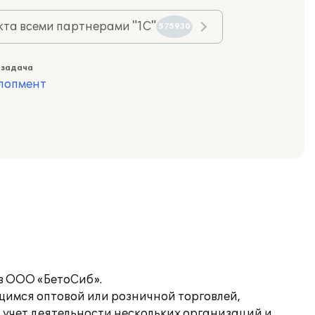
та всеми партнерами "1С"
575930
 задача
лопмент
в ООО «БетоСиб».
щимся оптовой или розничной торговлей,
 учет деятельности нескольких организаций и