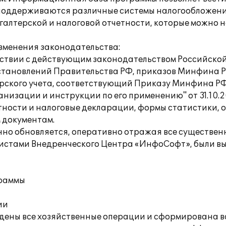
оддерживаются различные системы налогообложения
алтерской и налоговой отчетности, которые можно н
зменения законодательства:
ветствии с действующим законодательством Российск
становлений Правительства РФ, приказов Минфина Р
терского учета, соответствующий Приказу Минфина РФ
низации и инструкции по его применению" от 31.10.
тности и налоговые декларации, формы статистики, 
 документам.
енно обновляется, оперативно отражая все существе
листами Внедренческого Центра «ИнфоСофт», были в
граммы
ии
едены все хозяйственные операции и сформирована в