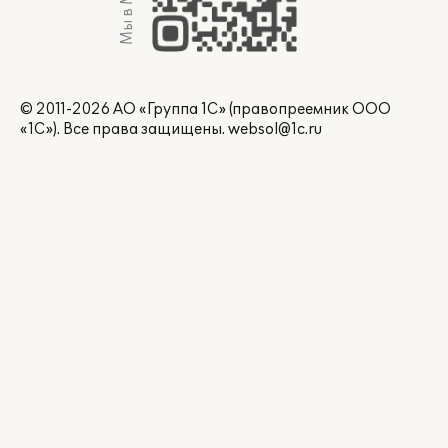
Мы в Max
© 2011-2026 АО «Группа 1С» (правопреемник ООО
«1С»). Все права защищены.
websol@1c.ru