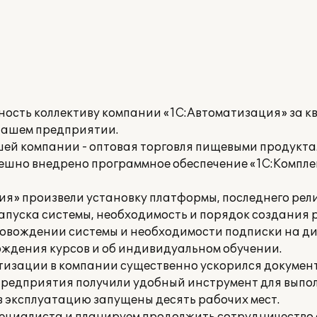
ность коллективу компании «1С:Автоматизация» за 
нашем предприятии.
ей компании - оптовая торговля пищевыми продукт
ешно внедрено программное обеспечение «1С:Компл
я» произвели установку платформы, последнего рел
пуска системы, необходимость и порядок создания 
овождении системы и необходимости подписки на ди
дения курсов и об индивидуальном обучении.
тизации в компании существенно ускорился докумен
 предприятия получили удобный инструмент для вып
в эксплуатацию запущены десять рабочих мест.