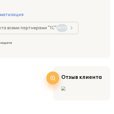
оматизация
та всеми партнерами "1С"
18379
 задача
Отзыв клиента