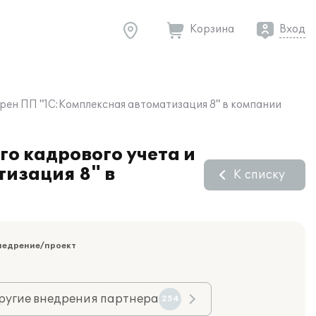
Корзина
Вход
рен ПП "1С:Комплексная автоматизация 8" в компании
го кадрового учета и
изация 8" в
К списку
недрение/проект
ругие внедрения партнера
254