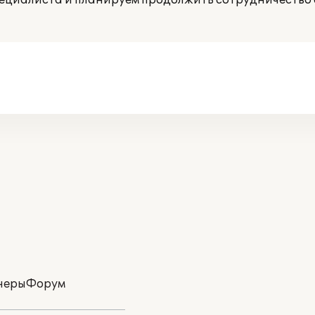
ециалиста и планируем продолжить сотрудничество 
неры
Форум