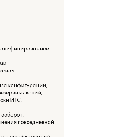
квалифицированное
ами
ексная
иза конфигурации,
резервных копий;
ски ИТС.
тооборот,
олнения повседневной