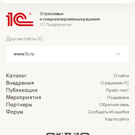
Отраслевые
и специализированные решения
1С:Предприятие
Другие сайты 1С
Каталог
О сайте
Внедрения
О решениях 1С
Публикации
Прайс-лист
Мероприятия
Поддержка
Партнеры
Обратная связь
Форум
Сообщить об ошибке
Карта сайта