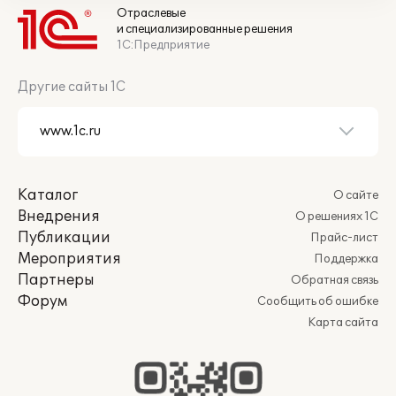
Отраслевые
и специализированные решения
1С:Предприятие
Другие сайты 1С
Каталог
О сайте
Внедрения
О решениях 1С
Публикации
Прайс-лист
Мероприятия
Поддержка
Партнеры
Обратная связь
Форум
Сообщить об ошибке
Карта сайта