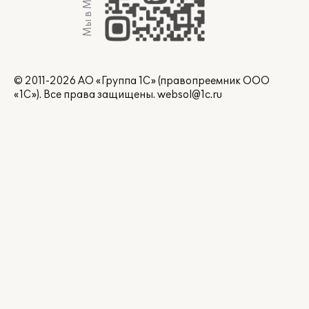
Мы в Max
© 2011-2026 АО «Группа 1С» (правопреемник ООО
«1С»). Все права защищены.
websol@1c.ru