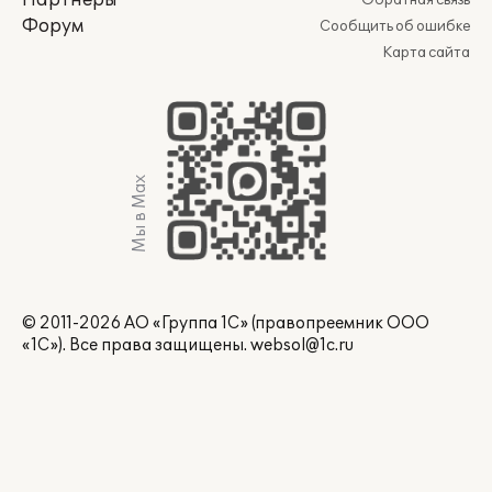
Партнеры
Обратная связь
Форум
Сообщить об ошибке
Карта сайта
Мы в Max
© 2011-2026 АО «Группа 1С» (правопреемник ООО
«1С»). Все права защищены.
websol@1c.ru