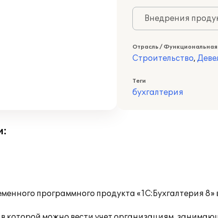
Внедрения продук
Отрасль / Функциональная
Строительство
,
Деве
Теги
бухгалтерия
и:
ременного программного продукта «1С:Бухгалтерия 8
, в которой можно вести учет организациям, занимаю