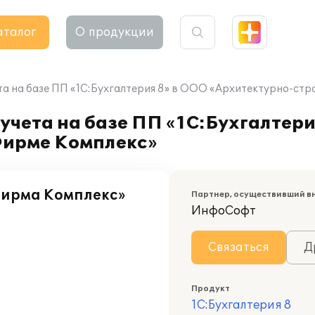
аталог
О продукции
та на базе ПП «1С:Бухгалтерия 8» в ООО «Архитектурно-ст
учета на базе ПП «1С:Бухгалтери
Фирме Комплекс»
Фирма Комплекс»
Партнер, осуществивший в
ИнфоСофт
Связаться
Д
Продукт
1С:Бухгалтерия 8