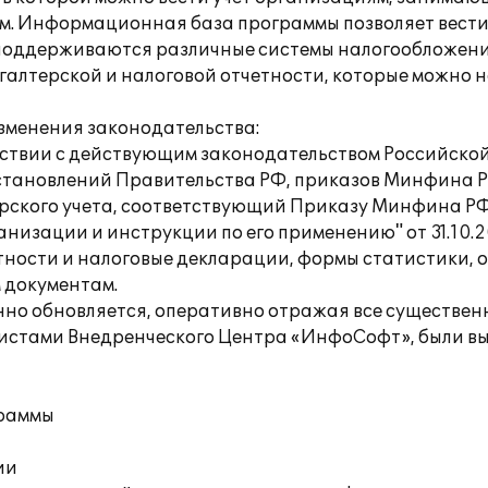
ом. Информационная база программы позволяет вести
оддерживаются различные системы налогообложения
алтерской и налоговой отчетности, которые можно н
зменения законодательства:
ветствии с действующим законодательством Российск
становлений Правительства РФ, приказов Минфина Р
терского учета, соответствующий Приказу Минфина РФ
низации и инструкции по его применению" от 31.10.
тности и налоговые декларации, формы статистики, 
 документам.
енно обновляется, оперативно отражая все существе
листами Внедренческого Центра «ИнфоСофт», были в
граммы
ии