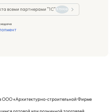
та всеми партнерами "1С"
575930
 задача
лопмент
» в ООО «Архитектурно-строительной Фирме
щимся оптовой или розничной торговлей,