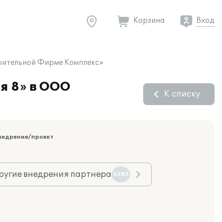
Корзина
Вход
роительной Фирме Комплекс»
я 8» в ООО
К списку
недрение/проект
ругие внедрения партнера
6285