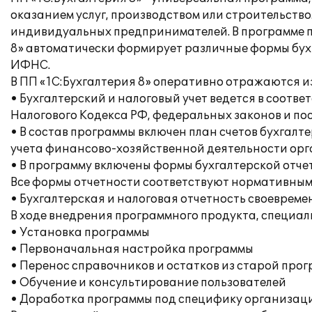
оказанием услуг, производством или строительств
индивидуальных предпринимателей. В программе п
8» автоматически формирует различные формы бухг
ИФНС.
В ПП «1С:Бухгалтерия 8» оперативно отражаются и
• Бухгалтерский и налоговый учет ведется в соот
Налогового Кодекса РФ, федеральных законов и по
• В состав программы включен план счетов бухгал
учета финансово-хозяйственной деятельности орга
• В программу включены формы бухгалтерской отче
Все формы отчетности соответствуют нормативным
• Бухгалтерская и налоговая отчетность своеврем
В ходе внедрения программного продукта, специа
• Установка программы
• Первоначальная настройка программы
• Перенос справочников и остатков из старой про
• Обучение и консультирование пользователей
• Доработка программы под специфику организац