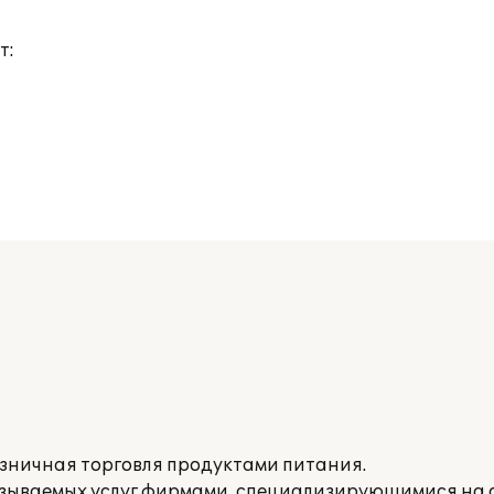
т:
зничная торговля продуктами питания.
азываемых услуг фирмами, специализирующимися на