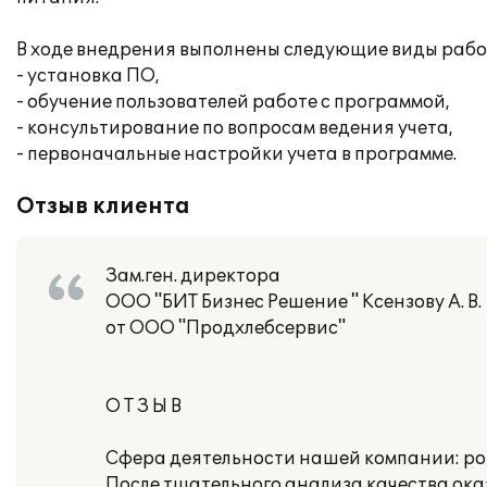
В ходе внедрения выполнены следующие виды рабо
- установка ПО,
- обучение пользователей работе с программой,
- консультирование по вопросам ведения учета,
- первоначальные настройки учета в программе.
Отзыв клиента
Зам.ген. директора
ООО "БИТ Бизнес Решение " Ксензову А. В.
от ООО "Продхлебсервис"
О Т З Ы В
Сфера деятельности нашей компании: ро
После тщательного анализа качества ок