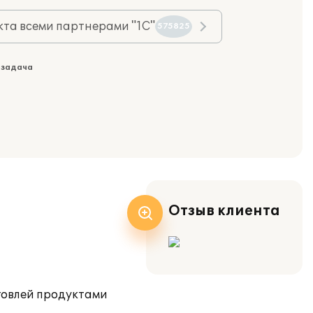
та всеми партнерами "1С"
575825
 задача
Отзыв клиента
говлей продуктами