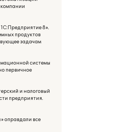
в компании
1С:Предприятие 8».
ммных продуктов
ствующее задачам
ормационной системы
ено первичное
ерский и налоговый
ости предприятия.
я» оправдали все