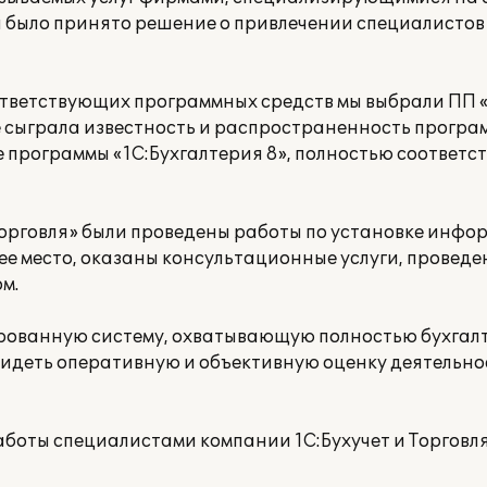
я было принято решение о привлечении специалисто
ответствующих программных средств мы выбрали ПП «
 сыграла известность и распространенность програ
 программы «1С:Бухгалтерия 8», полностью соответ
Торговля» были проведены работы по установке инф
чее место, оказаны консультационные услуги, провед
м.
рованную систему, охватывающую полностью бухгалт
 видеть оперативную и объективную оценку деятельн
работы специалистами компании 1С:Бухучет и Торговл