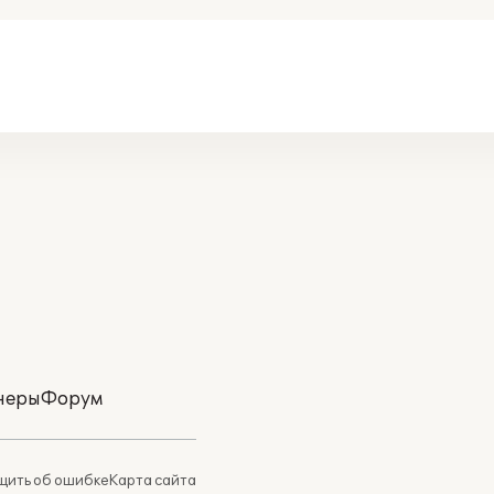
неры
Форум
ить об ошибке
Карта сайта