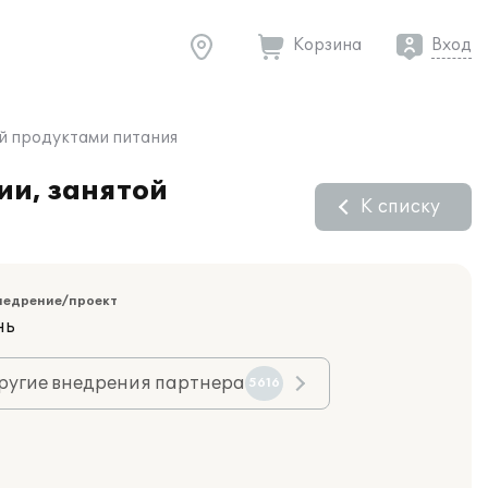
Корзина
Вход
ей продуктами питания
ии, занятой
К списку
недрение/проект
нь
ругие внедрения партнера
5616