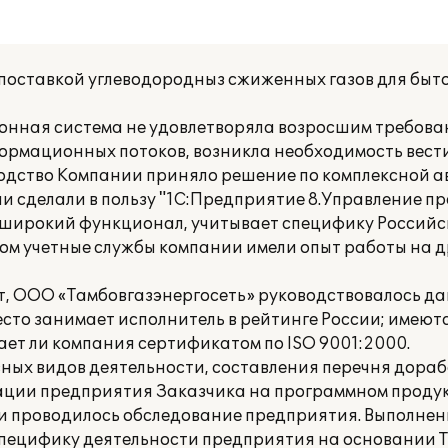
поставкой углеводородныз сжиженных газов для быт
нная система не удовлетворяла возросшим требова
ормационных потоков, возникла необходимость вести
оводство Компании приняло решение по комплексной 
и сделали в пользу "1С:Предприятие 8.Управление 
т широкий функционал, учитывает специфику Российс
шлом учетные службы компании имели опыт работы на 
, ООО «Тамбовгазэнергосеть» руководствовалось дан
сто занимает исполнитель в рейтинге России; имеютс
ет ли компания сертификатом по ISO 9001:2000.
вных видов деятельности, составления перечня дора
ции предприятия Заказчика на программном продук
ии проводилось обследование предприятия. Выполнен
пецифику деятельности предприятия на основании Т