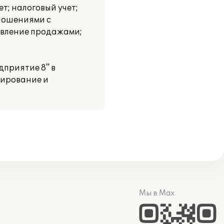
т; налоговый учет;
ношениями с
авление продажами;
дприятие 8" в
нирование и
Мы в Max