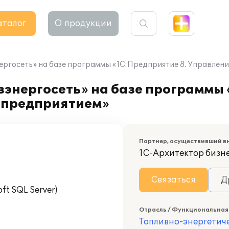
аталог
О продукции
ргосеть» на базе программы «1С:Предприятие 8. Управлен
энергосеть» на базе программы 
 предприятием»
Партнер, осуществивший в
1С-Архитектор бизн
Связаться
Д
t SQL Server)
Отрасль / Функциональная
Топливно-энергетич