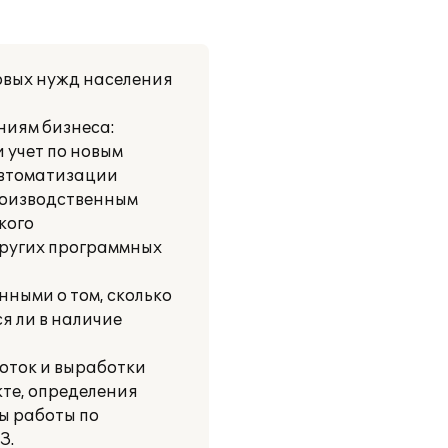
овых нужд населения
ниям бизнеса:
 учет по новым
автоматизации
производственным
кого
других программных
ными о том, сколько
я ли в наличие
боток и выработки
те, определения
ы работы по
З.