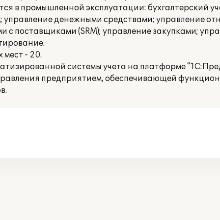
ся в промышленной эксплуатации: бухгалтерский уче
м; управление денежными средствами; управление от
и с поставщиками (SRM); управление закупками; упр
тирование.
мест - 20.
атизированной системы учета на платформе "1С:Пре
управления предприятием, обеспечивающей функцио
в.