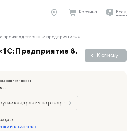
Корзина
Вход
ие производственным предприятием»
«1С:Предприятие 8.
К списку
недрение/проект
еса
ругие внедрения партнера
 задача
еский комплекс