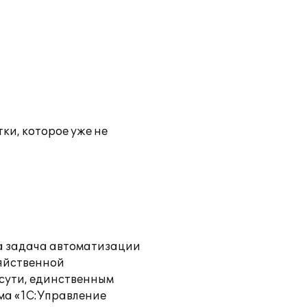
ки, которое уже не
а задача автоматизации
зяйственной
 сути, единственным
ма «1С:Управление