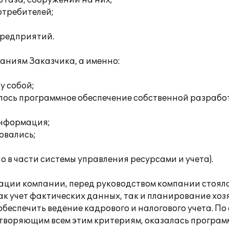
 газа, сооружений на них;
отребителей;
предприятий.
аниям Заказчика, а именно:
у собой;
алось программное обеспечение собственной разработ
информация;
овались;
о в части системы управления ресурсами и учета).
ации компании, перед руководством компании стоял
как учет фактических данных, так и планирование хо
обеспечить ведение кадрового и налогового учета. По
етворяющим всем этим критериям, оказалась програм