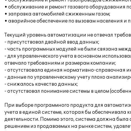
• обслуживание и ремонт газопроводов сжиженного
• обслуживание и ремонт газового оборудования п
• заправка автомобилей сжиженным газом;
• аварийное обеспечение по вызовам населения и 
Текущий уровень автоматизации не отвечал требов
- присутствовал двойной ввод данных;
- часть программных модулей не были связана межд
- для управленческого учета в основном использов
отвечало требованиям и размерам компании;
- отсутствовала единая нормативно-справочная 
- данные по управленческому учету плохо анализир
- снижалось качество данных;
- отсутствовал понимание системы в целом (особенн
При выборе программного продукта для автоматиз
учета в единой системе, которая бы обеспечивала 
деятельности. Помимо этого, система должна была 
решением из продаваемых на рынке систем, удовл