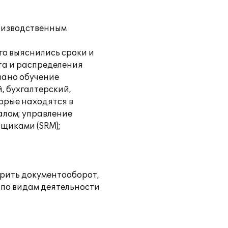
оизводственным
го выяснились сроки и
та и распределения
вано обучение
, бухгалтерский,
торые находятся в
алом; управление
щиками (SRM);
орить документооборот,
 по видам деятельности