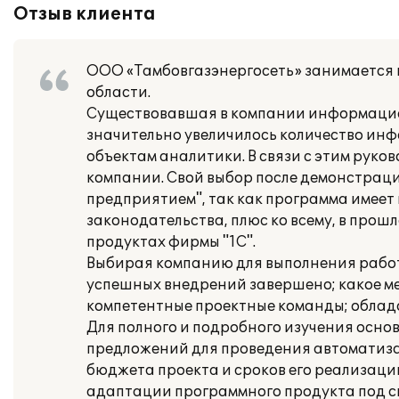
Отзыв клиента
ООО «Тамбовгазэнергосеть» занимается 
области.
Существовавшая в компании информацио
значительно увеличилось количество инф
объектам аналитики. В связи с этим рук
компании. Свой выбор после демонстраци
предприятием", так как программа имее
законодательства, плюс ко всему, в про
продуктах фирмы "1С".
Выбирая компанию для выполнения работ
успешных внедрений завершено; какое ме
компетентные проектные команды; облада
Для полного и подробного изучения осно
предложений для проведения автоматиза
бюджета проекта и сроков его реализац
адаптации программного продукта под с