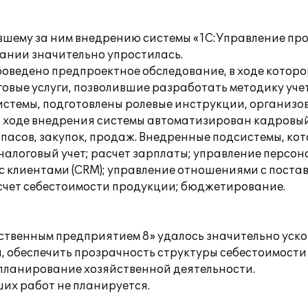
вшему за ним внедрению системы «1С:Управление пр
пании значительно упростилась.
роведено предпроектное обследование, в ходе которо
говые услуги, позволившие разработать методику уче
истемы, подготовлены ролевые инструкции, организо
В ходе внедрения системы автоматизирован кадровый
запасов, закупок, продаж. Внедренные подсистемы, ко
налоговый учет; расчет зарплаты; управление персон
 клиентами (CRM); управление отношениями с постав
счет себестоимости продукции; бюджетирование.
ственным предприятием 8» удалось значительно уск
 обеспечить прозрачность структуры себестоимости
 планирование хозяйственной деятельности.
их работ не планируется.