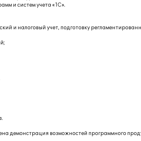
мм и систем учета «1С».
ий и налоговый учет, подготовку регламентированно
й;
;
.
дена демонстрация возможностей программного проду