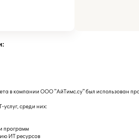
и:
чета в компании ООО "АйТимс.су" был использован пр
услуг, среди них:
 и программ
нию ИТ ресурсов