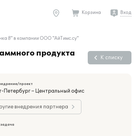
Корзина
Вход
нка 8" в компании ООО "АйТимс.су"
раммного продукта
К списку
недрение/проект
кт-Петербург – Центральный офис
ругие внедрения партнера
 задача