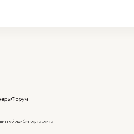
неры
Форум
ить об ошибке
Карта сайта