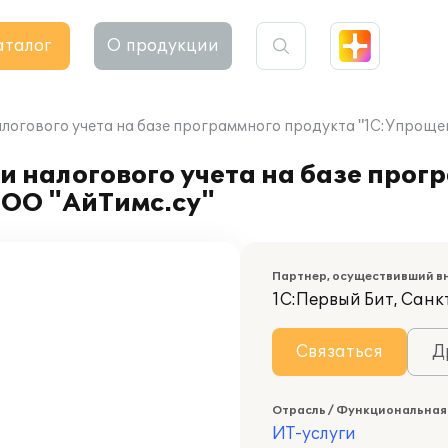
аталог
О продукции
алогового учета на базе программного продукта "1С:Упроще
и налогового учета на базе прог
ООО "АйТимс.су"
Партнер, осуществивший в
1С:Первый Бит, Сан
Связаться
Д
Отрасль / Функциональная
ИТ-услуги