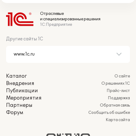
Отраслевые
и специализированные решения
1С:Предприятие
Другие сайты 1С
Каталог
О сайте
Внедрения
О решениях 1С
Публикации
Прайс-лист
Мероприятия
Поддержка
Партнеры
Обратная связь
Форум
Сообщить об ошибке
Карта сайта