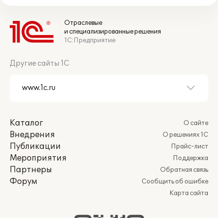
Отраслевые
и специализированные решения
1С:Предприятие
Другие сайты 1С
Каталог
О сайте
Внедрения
О решениях 1С
Публикации
Прайс-лист
Мероприятия
Поддержка
Партнеры
Обратная связь
Форум
Сообщить об ошибке
Карта сайта