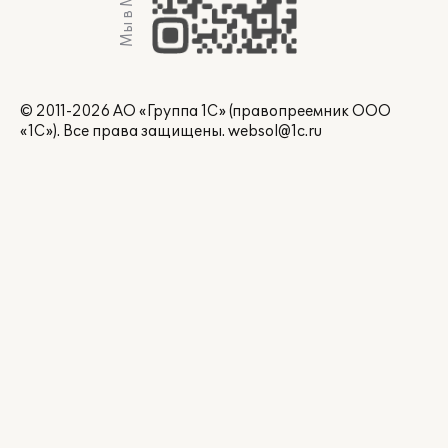
Мы в Max
© 2011-2026 АО «Группа 1С» (правопреемник ООО
«1С»). Все права защищены.
websol@1c.ru