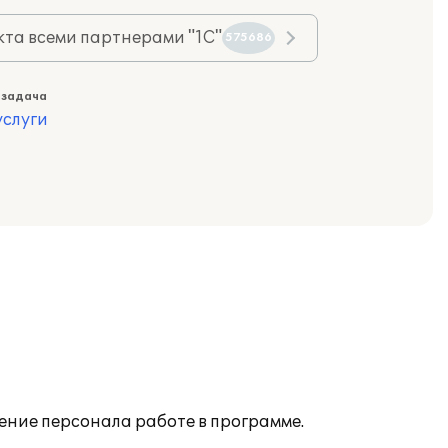
та всеми партнерами "1С"
575686
 задача
слуги
ние персонала работе в программе.