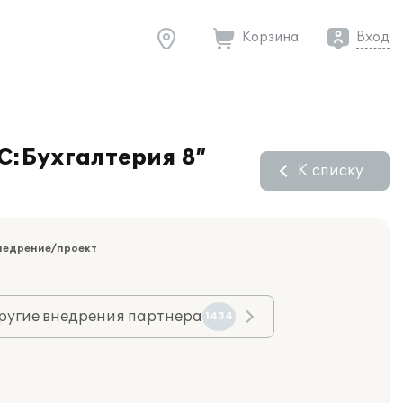
Корзина
Вход
С:Бухгалтерия 8”
К списку
недрение/проект
ругие внедрения партнера
1434