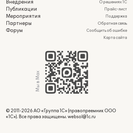
Внедрения
О решениях 1С
Публикации
Прайс-лист
Мероприятия
Поддержка
Партнеры
Обратная связь
Форум
Сообщить об ошибке
Карта сайта
Мы в Max
© 2011-2026 АО «Группа 1С» (правопреемник ООО
«1С»). Все права защищены.
websol@1c.ru